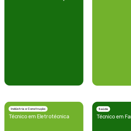
Indústria e Construção
Saúde
Técnico em
Eletrotécnica
Técnico em
Fa