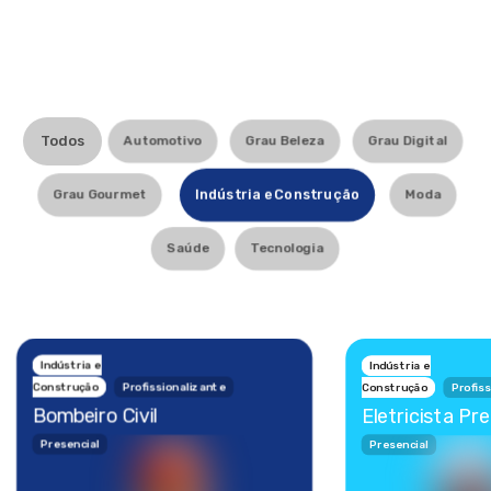
Todos
Automotivo
Grau Beleza
Grau Digital
Indústria e Construção
Grau Gourmet
Moda
Saúde
Tecnologia
Indústria e
Indústria e
Construção
Profissionalizante
Construção
Profis
Bombeiro Civil
Eletricista Pr
Presencial
Presencial