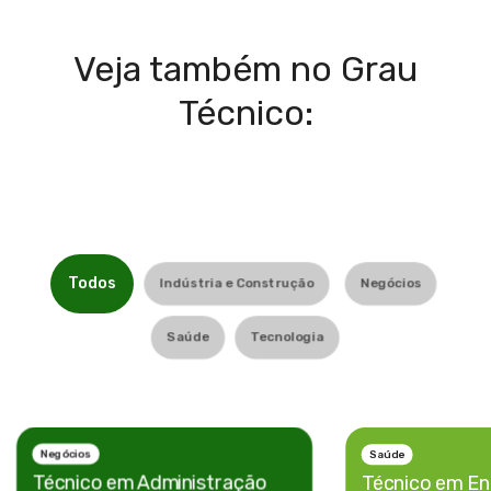
Veja também no Grau
Técnico:
Todos
Indústria e Construção
Negócios
Saúde
Tecnologia
Negócios
Saúde
Técnico em
Administração
Técnico em
En