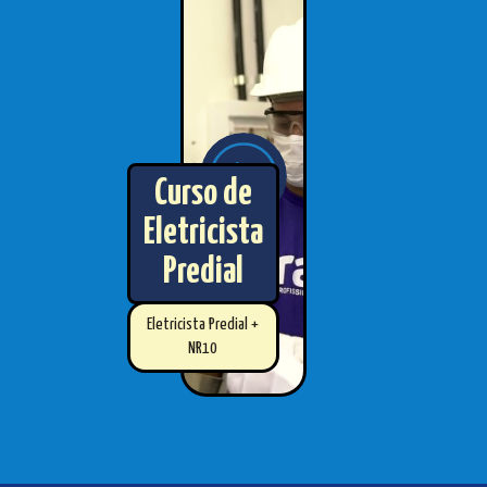
Curso de
Eletricista
Predial
Eletricista Predial +
NR10