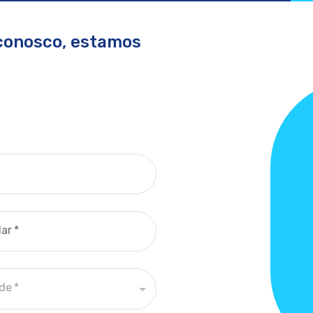
 conosco, estamos
lar
*
de
*