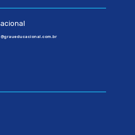
nacional
l@graueducacional.com.br