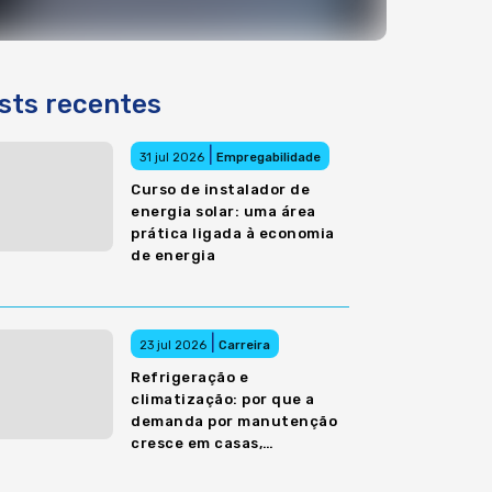
sts recentes
|
31 jul 2026
Empregabilidade
Curso de instalador de
energia solar: uma área
prática ligada à economia
de energia
|
23 jul 2026
Carreira
Refrigeração e
climatização: por que a
demanda por manutenção
cresce em casas,
comércios e empresas