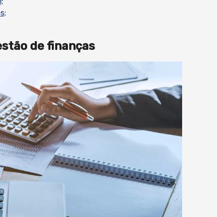
;
s;
estão de finanças