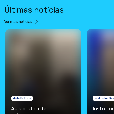
Últimas notícias
Ver mais notícias
Aula Prática
Instrutor De
Aula prática de
Instruto