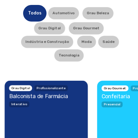
Todos
Automotivo
Grau Beleza
Grau Digital
Grau Gourmet
Indústria e Construção
Moda
Saúde
Tecnologia
Grau Digital
Profissionalizante
Grau Gourmet
Pro
Balconista de Farmácia
Confeitaria
Interativo
Presencial