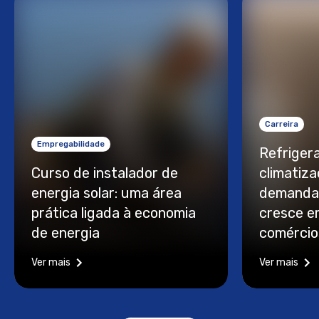
Carreira
Empregabilidade
Refriger
Curso de instalador de
climatiza
energia solar: uma área
demanda
prática ligada à economia
cresce e
de energia
comércio
Ver mais
Ver mais