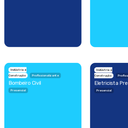
Indústria e
Indústria e
Construção
Profissionalizante
Construção
Profis
Bombeiro Civil
Eletricista Pr
Presencial
Presencial